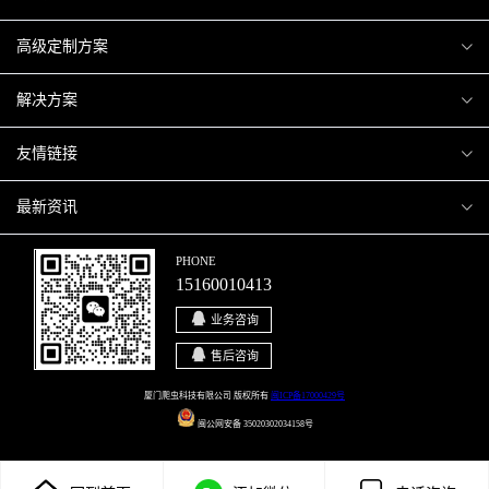
爬虫案例
高级定制方案
关于爬虫
H5互动营销
解决方案
加入爬虫
微信小程序
商城解决方案
友情链接
微信公众号
商城会员积分商城解决方案
厦门小程序开发
最新资讯
响应式网站
网站解决方案
厦门APP开发
行业资讯
PHONE
15160010413
移动APP
智慧校园解决方案
厦门微商城开发
爬虫动态
业务咨询
智慧停车解决方案
博客园
售后咨询
智慧农业解决方案
站长论坛
厦门爬虫科技有限公司 版权所有
闽ICP备17000429号
闽公网安备 35020302034158号
直播系统解决方案
开源之家