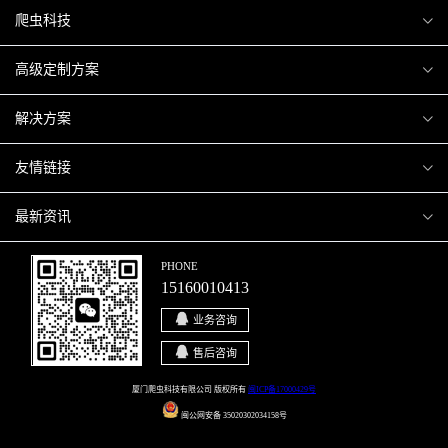
爬虫科技
爬虫案例
高级定制方案
关于爬虫
H5互动营销
解决方案
加入爬虫
微信小程序
商城解决方案
友情链接
微信公众号
商城会员积分商城解决方案
厦门小程序开发
最新资讯
响应式网站
网站解决方案
厦门APP开发
行业资讯
PHONE
15160010413
移动APP
智慧校园解决方案
厦门微商城开发
爬虫动态
业务咨询
智慧停车解决方案
博客园
售后咨询
智慧农业解决方案
站长论坛
厦门爬虫科技有限公司 版权所有
闽ICP备17000429号
闽公网安备 35020302034158号
直播系统解决方案
开源之家