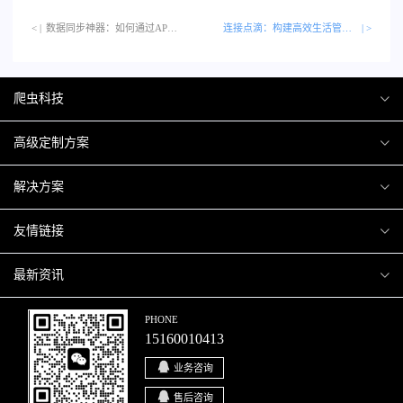
< |
数据同步神器：如何通过APP和小程序互通优化你的数字生活…
连接点滴：构建高效生活管理系统的APP与小程序联动攻略
| >
爬虫科技
爬虫案例
高级定制方案
关于爬虫
H5互动营销
解决方案
加入爬虫
微信小程序
商城解决方案
友情链接
微信公众号
商城会员积分商城解决方案
厦门小程序开发
最新资讯
响应式网站
网站解决方案
厦门APP开发
行业资讯
PHONE
15160010413
移动APP
智慧校园解决方案
厦门微商城开发
爬虫动态
业务咨询
智慧停车解决方案
博客园
售后咨询