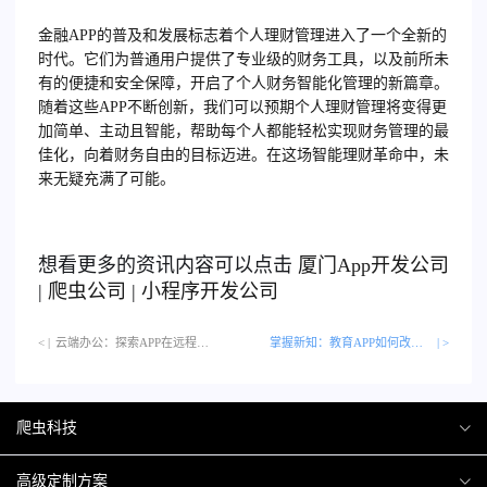
金融APP的普及和发展标志着个人理财管理进入了一个全新的
时代。它们为普通用户提供了专业级的财务工具，以及前所未
有的便捷和安全保障，开启了个人财务智能化管理的新篇章。
随着这些APP不断创新，我们可以预期个人理财管理将变得更
加简单、主动且智能，帮助每个人都能轻松实现财务管理的最
佳化，向着财务自由的目标迈进。在这场智能理财革命中，未
来无疑充满了可能。
想看更多的资讯内容可以点击
厦门
App开发公司
|
爬虫公司
|
小程序开发公司
< |
云端办公：探索APP在远程工作领域的创新应用…
掌握新知：教育APP如何改变自学的方式
| >
爬虫科技
爬虫案例
高级定制方案