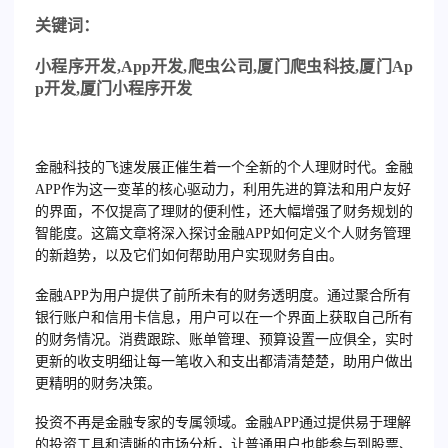
关
键词：
小程序开发
,App
开发
,
爬虫公司
,
厦门爬虫科技
,
厦门
Ap
p
开发
,
厦门小程序开发
金融科技的飞速发展正催生着一个全新的个人理财时代。金融
APP作为这一变革的核心驱动力，利用先进的算法和用户友好
的界面，不仅提高了理财的便利性，还大幅增强了财务规划的
智能度。这篇文章将深入探讨金融APP如何定义个人财务管理
的新趋势，以及它们如何帮助用户实现财务自由。
金融APP为用户提供了前所未有的财务透明度。通过聚合所有
银行账户和信用卡信息，用户可以在一个界面上获取自己所有
的财务情况。消费跟踪、账单管理、预算设置一应俱全，实时
更新的收支明细让每一笔收入和支出都清清楚楚，助用户做出
更精明的财务决策。
投资不再是金融专家的专属领域。金融APP通过提供易于理解
的投资工具和清晰的市场分析，让普通用户也能参与到股票、