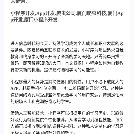
关
键词：
小程序开发
,App
开发
,
爬虫公司
,
厦门爬虫科技
,
厦门
Ap
p
开发
,
厦门小程序开发
进入信息时代的今天，持续学习成为个人成长和职业发展的必
要条件。随着移动互联网技术的发展，小程序为那些追求自我
教育和终身学习的人开辟了全新的学习天地。只需简单扫描二
维码，即可解锁知识的大门。本文将探讨小程序如何为自我教
育带来新的机遇，提供随时随地学习的可能性。
小程序最大的优势是其简便易用的特性。用户不必下载庞大的
APP，耗费手机存储空间，一扫二维码即刻开始学习。这种快
速访问的方式深受那些渴望灵活学习的用户欢迎，特别是忙碌
的职场人士和充满好奇心的学生。
借助人工智能技术，小程序可以根据用户的学习历史、兴趣偏
好及行为特征提供个性化推荐。从语言学习到编程技能，每个
人都可以接收到定制的课程和材料。这种私人定制化的学习经
历极大提高了学习的针对性和效率。