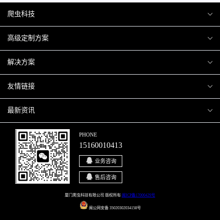
爬虫科技
爬虫案例
高级定制方案
关于爬虫
H5互动营销
解决方案
加入爬虫
微信小程序
商城解决方案
友情链接
微信公众号
商城会员积分商城解决方案
厦门小程序开发
最新资讯
响应式网站
网站解决方案
厦门APP开发
行业资讯
PHONE
15160010413
移动APP
智慧校园解决方案
厦门微商城开发
爬虫动态
业务咨询
智慧停车解决方案
博客园
售后咨询
智慧农业解决方案
站长论坛
厦门爬虫科技有限公司 版权所有
闽ICP备17000429号
闽公网安备 35020302034158号
直播系统解决方案
开源之家