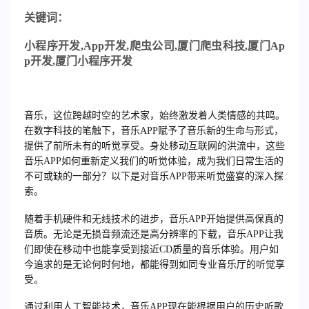
关
键词：
小程序开发
,App
开发
,
爬虫公司
,
厦门爬虫科技
,
厦门
Ap
p
开发
,
厦门小程序开发
音乐，这位跨越时空的艺术家，始终激发着人类情感的共鸣。
在数字科技的笔触下，音乐APP赋予了音乐新的生命与形式，
提供了前所未有的听觉享受。身处移动互联网的洪流中，这些
音乐APP如何重新定义我们的听觉体验，成为我们日常生活的
不可或缺的一部分？以下是对音乐APP带来听觉盛宴的深入探
索。
随着手机硬件和无线技术的进步，音乐APP开始提供高保真的
音质。无论是无损音频流还是高分辨率的下载，音乐APP让我
们即使在移动中也能享受到接近CD质量的音乐体验。用户如
今追求的是无论何时何地，都能得到如同专业音乐厅的听觉享
受。
通过利用人工智能技术，音乐APP现在能根据用户的历史听歌