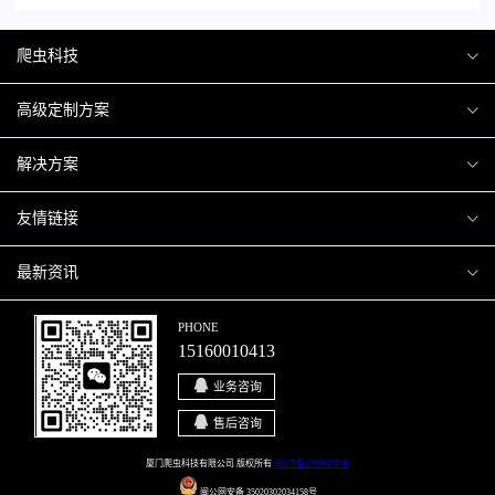
爬虫科技
爬虫案例
高级定制方案
关于爬虫
H5互动营销
解决方案
加入爬虫
微信小程序
商城解决方案
友情链接
微信公众号
商城会员积分商城解决方案
厦门小程序开发
最新资讯
响应式网站
网站解决方案
厦门APP开发
行业资讯
PHONE
15160010413
移动APP
智慧校园解决方案
厦门微商城开发
爬虫动态
业务咨询
智慧停车解决方案
博客园
售后咨询
智慧农业解决方案
站长论坛
厦门爬虫科技有限公司 版权所有
闽ICP备17000429号
闽公网安备 35020302034158号