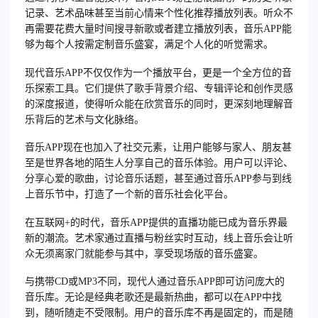
记录、艺术品味甚至当前心情来个性化推荐播放列表。听众不
再需要花费大量时间搜寻新歌或者建立播放列表，音乐APP能
够为每个人按需定制音乐盛宴，满足个人化的听觉需求。
现代音乐APP不仅仅作为一个播放平台，更是一个全方位的音
乐探索工具。它们提供了歌手背景介绍、专辑评论和创作灵感
的深度报道，使得听众能在欣赏音乐的同时，更深刻地理解音
乐背后的艺术与文化脉络。
音乐APP现在也加入了社交元素，让用户能够与家人、朋友甚
至是世界各地的陌生人分享自己的音乐体验。用户可以评论、
分享心爱的歌曲，讨论音乐话题，甚至通过音乐APP参与到线
上音乐节中，打造了一个新的音乐社会化平台。
在互联网+的时代，音乐APP提供的直播功能已成为音乐界最
新的潮流。艺术家通过直播与粉丝实时互动，线上音乐会让听
众无须离家门就能参与其中，享受现场版的音乐盛宴。
与携带CD或MP3不同，现代人通过音乐APP即可访问庞大的
音乐库。无论是经典老歌还是最新热曲，都可以在APP中找
到，随听随走不受限制。用户的音乐库不再是固定的，而是随