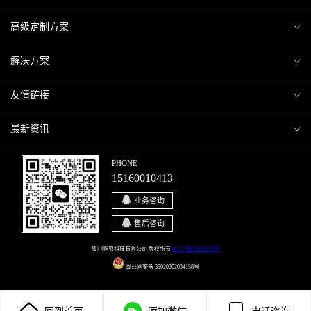
爬虫案例
高级定制方案
关于爬虫
H5互动营销
解决方案
加入爬虫
微信小程序
商城解决方案
友情链接
微信公众号
商城会员积分商城解决方案
厦门小程序开发
最新资讯
响应式网站
网站解决方案
厦门APP开发
行业资讯
PHONE
15160010413
移动APP
智慧校园解决方案
厦门微商城开发
爬虫动态
业务咨询
智慧停车解决方案
博客园
售后咨询
智慧农业解决方案
站长论坛
厦门爬虫科技有限公司 版权所有
闽ICP备17000429号
闽公网安备 35020302034158号
直播系统解决方案
开源之家