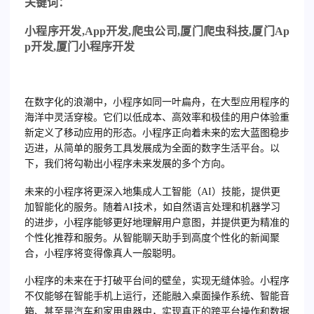
关
键词：
小程序开发
,App
开发
,
爬虫公司
,
厦门爬虫科技
,
厦门
Ap
p
开发
,
厦门小程序开发
在数字化的浪潮中，小程序如同一叶扁舟，在大型应用程序的
海洋中灵活穿梭。它们以低成本、高效率和极佳的用户体验重
新定义了移动应用的形态。小程序正向着未来的宏大蓝图稳步
迈进，从简单的服务工具发展成为全面的数字生活平台。以
下，我们将勾勒出小程序未来发展的多个方向。
未来的小程序将更深入地集成人工智能（AI）技能，提供更
加智能化的服务。随着AI技术，如自然语言处理和机器学习
的进步，小程序能够更好地理解用户意图，并提供更为精准的
个性化推荐和服务。从智能聊天助手到高度个性化的新闻聚
合，小程序将变得像真人一般聪明。
小程序的未来在于打破平台间的壁垒，实现无缝体验。小程序
不仅能够在智能手机上运行，还能融入桌面操作系统、智能音
箱、甚至是汽车和家用电器中，实现真正的跨平台操作和数据