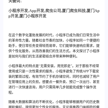
关
键词：
小程序开发
,App
开发
,
爬虫公司
,
厦门爬虫科技
,
厦门
Ap
p
开发
,
厦门小程序开发
在这个数字化蓬勃发展的时代，小程序已成为我们日常生活中
的革命性力量。随着社会节奏的加快，小程序如同一个便捷的
助手，使日常任务变得轻而易举，它们能够快速响应需求，提
供个性化服务，从而改善我们的生活方式。本文探讨了小程序
是如何与我们的生活紧密结合并带来种种便利。
小程序最大的特点是“无需安装，用完即走”。对于那些不经常
使用或只是一次性需求的服务，小程序避免了传统APP下载安
装的繁琐过程，有效节约了手机存储空间，同时也减轻了用户
在管理应用上的负担。想要点一餐外卖、预订一次出行、甚至
进行一次快速咨询，用户只需简单几步就能完成整个操作流
程。
随着大数据和算法的不断优化，小程序能够根据用户的历史数
据和偏好，提供更加个性化的服务。无论是推荐口味相符的餐