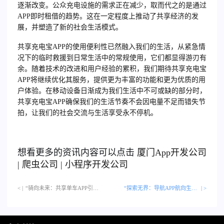
逐渐改变。公众充电设施的需求正在减少，取而代之的是通过
APP即时租借的趋势。这在一定程度上推动了共享经济的发
展，并塑造了新的社会生活模式。
共享充电宝APP的使用便利性已然融入我们的生活，从紧急情
况下的临时救援到日常生活中的常规使用，它们都显得游刃有
余。随着技术的改进和用户经验的累积，我们期待共享充电宝
APP将继续优化其服务，提供更为丰富的功能和更为优质的用
户体验。在移动设备日渐成为我们生活中不可或缺的部分时，
共享充电宝APP确保我们的生活节奏不会因电量不足而错失节
拍，让我们的社会交流与生活享受永不停机。
想看更多的资讯内容可以点击
厦门
App开发公司
|
爬虫公司
|
小程序开发公司
< |
“骑向未来：共享单车APP引领绿色出行潮流”…
“探索无界：导航APP航向生活的简易舵”
| >