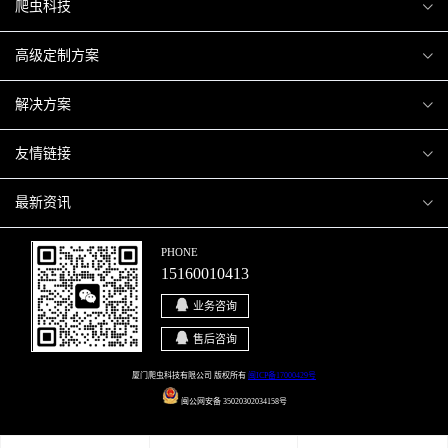
爬虫科技
爬虫案例
高级定制方案
关于爬虫
H5互动营销
解决方案
加入爬虫
微信小程序
商城解决方案
友情链接
微信公众号
商城会员积分商城解决方案
厦门小程序开发
最新资讯
响应式网站
网站解决方案
厦门APP开发
行业资讯
PHONE
15160010413
移动APP
智慧校园解决方案
厦门微商城开发
爬虫动态
业务咨询
智慧停车解决方案
博客园
售后咨询
智慧农业解决方案
站长论坛
厦门爬虫科技有限公司 版权所有
闽ICP备17000429号
闽公网安备 35020302034158号
直播系统解决方案
开源之家