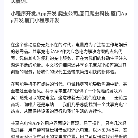
关
键词：
小程序开发
,App
开发
,
爬虫公司
,
厦门爬虫科技
,
厦门
Ap
p
开发
,
厦门小程序开发
在这个移动设备无处不在的时代，电量成为了连接工作与娱乐
的必需品。共享充电宝APP作为应急电力解决方案的杰出代
表，凭借其实时便利的充电服务，正在为我们的移动生活注入
源源不断的能量。本文将详细阐述共享充电宝APP如何通过其
创新的服务，给我们的现代生活带来简洁明快的新体验。
在智能手机不可或缺的当代，电量耗尽可能导致沟通中断，甚
至错过重要信息。共享充电宝APP提供了一个优雅的解决方
案：随处可取的充电宝。这意味着无论我们在哪里——无论是
商场、咖啡店还是车站——我们几乎总能找到一个共享充电宝
站点，从而保持设备的运行和我们生活的连续性。
共享充电宝APP的用户界面设计直观、易于操作，只需几次轻
触屏幕，用户便可轻松租借或归还充电宝。以地图为指导，实
时显示附近所有可用的充电宝位置，用户可以迅速找到最近的