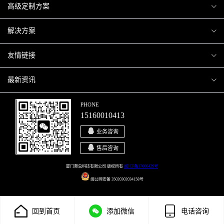
爬虫案例
高级定制方案
关于爬虫
H5互动营销
解决方案
加入爬虫
微信小程序
商城解决方案
友情链接
微信公众号
商城会员积分商城解决方案
厦门小程序开发
最新资讯
响应式网站
网站解决方案
厦门APP开发
行业资讯
PHONE
15160010413
移动APP
智慧校园解决方案
厦门微商城开发
爬虫动态
业务咨询
智慧停车解决方案
博客园
售后咨询
智慧农业解决方案
站长论坛
厦门爬虫科技有限公司 版权所有
闽ICP备17000429号
闽公网安备 35020302034158号
直播系统解决方案
开源之家
回到首页
添加微信
电话咨询