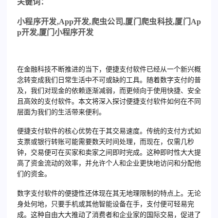
关
键词：
小程序开发
,App
开发
,
爬虫公司
,
厦门爬虫科技
,
厦门
Ap
p
开发
,
厦门小程序开发
在金融科技不断推进的当下，便捷支付软件已经从一个新兴概
念转变成我们日常生活中不可或缺的工具。随着数字支付的普
及，我们对现金的依赖逐渐减弱，而更倾向于使用快捷、安全
且高效的支付软件。本文将深入探讨便捷支付软件如何在不同
层面为我们的生活带来便利。
便捷支付软件的核心优势在于其交易速度。传统的支付方式如
支票或银行转账可能需要数天时间处理，而现在，仅需几秒
钟，交易便可在买家和卖家之间即时完成。这种即时性大大提
高了资金流动的效率，并允许个人和企业更快地访问和分配他
们的资金。
数字支付软件的便捷性还体现在其无地理限制的特点上。无论
身处何地，只要手机或其他智能设备在手，支付便可轻易完
成。这种自由大大推动了消费者和企业家的国际交易，促进了