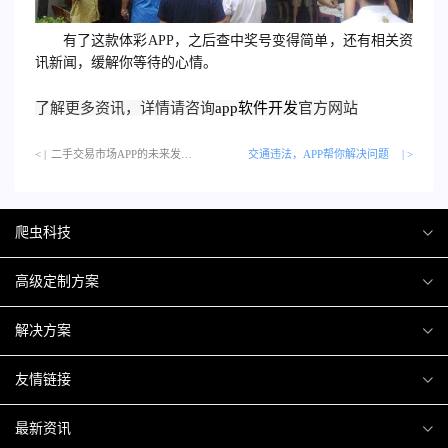
有了这款体彩APP，之后查中奖号变得简单，还有相关资
讯新闻，缓解你等待的心情。
了解更多资讯，详情请咨询
app软件开发
官方网站
< |
二手交易市场APP的未来发展方向…
交通违法，APP帮你解决问题
| >
爬虫科技
爬虫案例
高级定制方案
关于爬虫
H5互动营销
解决方案
加入爬虫
微信小程序
商城解决方案
友情链接
微信公众号
商城会员积分商城解决方案
厦门小程序开发
最新资讯