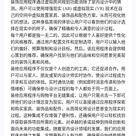
装饰应用程序通过虚拟房间规划功能消除了室内设计中的猜
测。用户可以使用增强现实 (AR) 或虚拟现实 (VR) 技术在自
己的空间中虚拟放置家具、装饰品和配色方案，从而可视化他
们的想法。这种身临其境的体验让用户可以看到他们的设计选
择在现实中的样子，确保了精确和令人满意的设计过程。
每个用户都是独一无二的，因此可以根据个人喜好提供个性化
的风格推荐。通过用户配置文件和定制选项，用户可以输入他
们的偏好、预算限制和设计目标。然后，该应用程序会提供精
心策划的推荐，确保用户找到与他们的品味和空间愿景完美契
合的装饰元素和风格。
装修应用程序不仅仅是个人创造力的工具；它还促进合作。用
户可以与家人、朋友或室内设计师实时协作，使设计过程成为
共享和互动的体验。实时通信功能（例如即时消息传递和协作
情绪板）可确保参与设计过程的每个人都处于同一页面上。
装修应用程序与购物平台无缝集成，让用户只需点击一下即可
将他们的设计理念变为现实。用户可以直接通过应用程序探索
和购买家具、装饰品和配件，从而简化将设计愿景变为现实的
过程。这种集成不仅增强了便利性，还确保用户可以轻松找到
并获取装饰项目所需的元素。
对卓越的承诺延伸到持续创新和
面向未来的功能集成。随着室内设计领域的发展，我们的应用
程序也随之发展。定期更新引入新功能，确保用户始终能够使