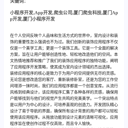
关键词：
小程序开发
,App
开发
,
爬虫公司
,
厦门爬虫科技
,
厦门
Ap
p
开发
,
厦门小程序开发
在个人空间反映个人品味和生活方式的世界中，室内设计和装
饰的重要性怎么强调也不为过。我们创新的装饰应用程序不仅
仅是一个美学工具；更是一个装饰工具。它是一个全面的解决
方案，旨在让用户能够创造性地、轻松地改造他们的空间。本
文热情地推荐和推广了我们的装饰应用程序的独特功能，阐明
了应用程序开发策略，使其成为室内设计领域的杰出选择。
装修应用程序的核心是致力于为用户的空间提供无尽的灵感。
无论您是想改造您的客厅、重新装修卧室，还是为您的工作空
间增添一抹时尚，我们的应用程序都是一个创意宝库。从流行
风格到经典设计，该应用程序汇集了各种各样的灵感，确保用
户能够找到与他们的视觉产生共鸣的完美美学。
一个突出特点
是以用户为中心的设计，可培养直观的创造力。开发团队精心
设计了易于导航的界面，确保所有设计背景的用户都可以轻松
使用该应用程序。从拖放功能到设计元素的清晰可视化，应用
程序旨在使创作过程不仅高效，而且令人愉快。