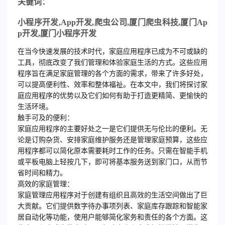
关键词：
小程序开发
,App
开发
,
爬虫公司
,
厦门爬虫科技
,
厦门
Ap
p
开发
,
厦门小程序开发
在当今快速发展的技术时代，家庭应用程序已成为不可或缺的
工具，彻底改变了我们管理和体验家庭生活的方式。这些应用
程序旨在满足家庭管理的各个方面的需求，带来了许多好处，
可以提高便利性、效率和整体福祉。在本文中，我们将探讨家
庭应用程序的优势以及它们如何有助于打造更精简、更愉快的
生活环境。
触手可及的便利：
家庭应用程序的主要好处之一是它们提供无与伦比的便利。无
论是订购杂货、安排家庭维护服务还是管理家庭预算，这些应
用程序都可以简化原本需要耗时工作的任务。只需在智能手机
或平板电脑上轻按几下，即可将基本服务送到家门口，从而节
省时间和精力。
高效的家庭管理：
家庭管理应用程序对于创建有组织且高效的生活空间做出了巨
大贡献。它们提供数字待办事项列表、家庭库存跟踪和智能家
居自动化等功能，使用户能够简化家务和责任的各个方面。这