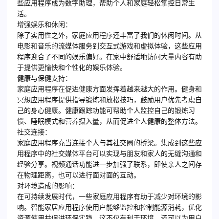
些应用程序成为数字助理，帮助个人和家庭轻松掌控日常生
活。
增强娱乐和休闲：
除了实用性之外，家庭应用程序还丰富了我们的休闲时间。从
电影和音乐的流媒体服务到交互式游戏和虚拟体验，这些应用
程序迎合了不同的娱乐偏好。在家中舒适地访问大量内容有助
于提供更愉快和个性化的娱乐体验。
健康与保健支持：
家庭应用程序在促进健康方面发挥着越来越大的作用。健身和
冥想应用程序提供指导锻炼和放松技巧，鼓励用户优先考虑自
己的身心健康。健康跟踪功能可帮助个人监控自己的锻炼习
惯、睡眠模式和营养摄入量，从而促进个人健康的整体方法。
社交连接：
家庭应用程序充当连接个人与其社交圈的桥梁。集成到这些应
用程序中的社交媒体平台可以实现与朋友和家人的无缝沟通和
经验分享。视频通话功能进一步加强了联系，即使亲人之间存
在物理距离，也可以进行面对面的互动。
对环境造成的影响：
在可持续发展时代，一些家庭应用程序有助于减少对环境的影
响。智能家居应用程序使用户能够监控和控制能源消耗，优化
资源使用并促进环保实践。这不仅有利于环境，还可以为用户