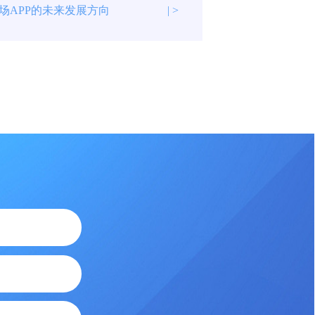
场APP的未来发展方向
| >