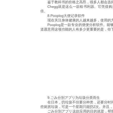
鉴于教科书的价格之高昂，很多人都会选
Chegg就是这么一款租书利器。它凭借
倍。
8.Pooplog大便记录软件
现在关注身体健康的人越来越多，使用的
Pooplog是一款专业的便便分析软件
道愿意用这项功能的人有多少更重要的是，你
9.ごみ分別アプリ为垃圾分类而生
在日本，扔垃圾不但要分种类，还要分时
些厨房垃圾，可是一个星期只能扔2次。并且，
ごみ分別アプリ这款应用的目的就是，帮