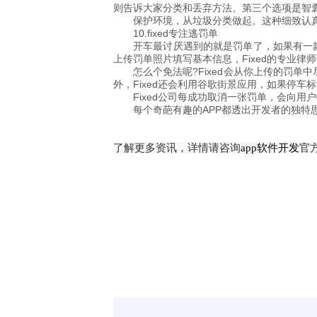
则告诉大家分类和丢弃方法。第三个选项是智
保护环境，从垃圾分类做起。这种细致认
10.fixed专注逃罚单
开车最讨厌遇到的就是罚单了，如果有一款
上传罚单照片填写基本信息，Fixed的专业律
怎么个免法呢?Fixed会从你上传的罚
外，Fixed还会利用谷歌街景应用，如果停
Fixed公司每成功取消一张罚单，会向用
每个奇葩有趣的APP都透出开发者的独特
了解更多资讯，详情请咨询
app软件开发
官