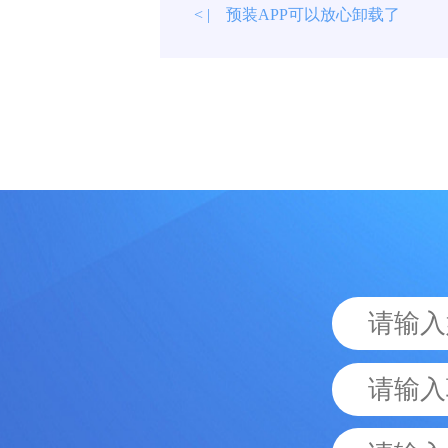
预装APP可以放心卸载了
< |