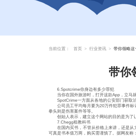
当前位置：
首页
>
行业资讯
>
带你领略这
带你
6.Spotcrime你身边有多少罪犯
当你在国外旅游时，打开这款App，立马
SpotCrime一方面从各地的公安部门
公司员工平均每月要为20万件犯罪事件标
拳头则是伤害案件等等。
创始人表示，建立这个网站的目的是为了
7.Chegg租教科书
在国内买书，不管从价格上来讲，还是从
可真是书本值万两，购买需谨慎了。据网友称