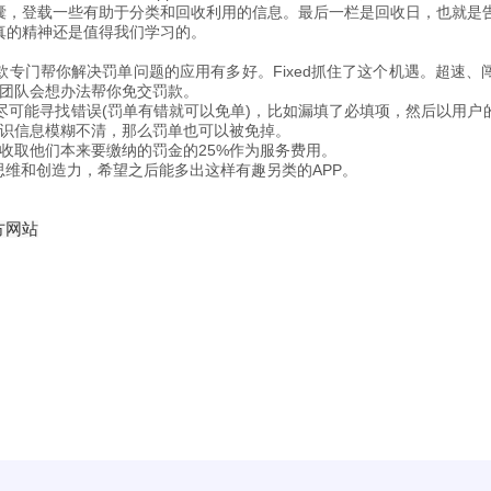
囊，登载一些有助于分类和回收利用的信息。最后一栏是回收日，也就是
真的精神还是值得我们学习的。
专门帮你解决罚单问题的应用有多好。Fixed抓住了这个机遇。超速
师团队会想办法帮你免交罚款。
单中尽可能寻找错误(罚单有错就可以免单)，比如漏填了必填项，然后以用
车标识信息模糊不清，那么罚单也可以被免掉。
户收取他们本来要缴纳的罚金的25%作为服务费用。
思维和创造力，希望之后能多出这样有趣另类的APP。
方网站