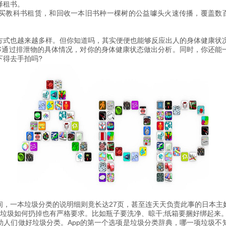
择租书。
购买教科书租赁，和回收一本旧书种一棵树的公益噱头火速传播，覆盖数百所美
方式也越来越多样。但你知道吗，其实便便也能够反应出人的身体健康状
。能够通过排泄物的具体情况，对你的身体健康状态做出分析。同时，你还
下得去手拍吗?
间，一本垃圾分类的说明细则竟长达27页，甚至连天天负责此事的日本主
垃圾如何扔掉也有严格要求。比如瓶子要洗净、晾干;纸箱要捆好绑起来
助人们做好垃圾分类。App的第一个选项是垃圾分类辞典，哪一项垃圾不