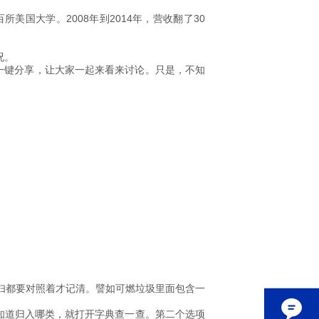
国大学。2008年到2014年，营收翻了30
况。
能一键分享，让大家一起来看来讨论。只是，不知
妇都要对照着才记清。譬如可燃垃圾里面包含一
。
知道归入哪类，就打开字典查一查。第二个选项