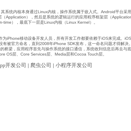
来的，其系统内核本身通过Linux内核，操作系统属于嵌入式。Android
lication），然后是系统的逻辑运行的应用程序框架层（Applicatio
Run-time），最底下一层是Linux内核（Linux Kernel）。
iPhone移动设备开发人员，所有开发工作都要依赖于iOS来完成。iOS全称iPho
官方命名，直到2008年iPhone SDK发布，这一命名问题才得解决。iPh
硬件的桥梁，应用程序首先与操作系统的接口通信，系统收到信息后再去与
层、Core Services层、Media层和Cocoa Touch层。
App开发公司
|
爬虫公司
|
小程序开发公司