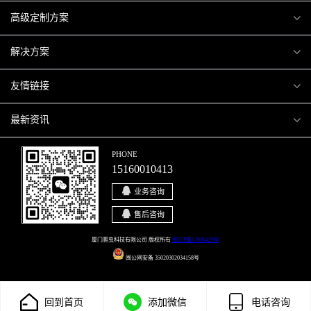
爬虫案例
高级定制方案
关于爬虫
H5互动营销
解决方案
加入爬虫
微信小程序
商城解决方案
友情链接
微信公众号
商城会员积分商城解决方案
厦门小程序开发
最新资讯
响应式网站
网站解决方案
厦门APP开发
行业资讯
PHONE
15160010413
移动APP
智慧校园解决方案
厦门微商城开发
爬虫动态
业务咨询
智慧停车解决方案
博客园
售后咨询
智慧农业解决方案
站长论坛
厦门爬虫科技有限公司 版权所有
闽ICP备17000429号
闽公网安备 35020302034158号
直播系统解决方案
开源之家
回到首页
添加微信
电话咨询