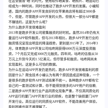
在这全面皆“晒”的时代，使用软件晒美食、晒照片、晒运动已
经成为一种时尚，同时也推动了跑步APP开发的发展。小编知
道，国内的跑步APP开发良好的仅苹果商店将有超过3000多
个，但是，尽管跑步APP开发的火热，但很大一部分APP都是
不赚钱的，这是为什么呢？
为什么跑步开发很难盈利
2013年是跑步开发公司密集融资的好时机。虽然2014年仍有大
量运行APP软件融资，但与2013年相比，跑步APP开发行业的
融资情况呈现出明显的降温趋势，更别提2015年了。2014年3
月，体育跑步APP开发公司咕咚网获得6000万元深度投资融
资，7个月后又完成3000万元融资。四年间，咕咚的估值从50
万元上升到今天的1.5亿美元，但尽管多轮融资，咕咚网尚未
实现盈利，这是多么可怕的数据。
为什么在运动APP开发仍是热的，跑步APP开发很难盈利的原
因是什么？爬虫技术小编认为有两个原因造成这种现象，一个
是很多的跑步软件APP测试结果不统一，各种跑步APP都有它
自己的一套测试和计算，你不能得到很多的APP用户的信赖;
二是跑步APP开发行业产品同质化现象严重，不仅高同质化的
APP运行的厦门APP开发行业的顽疾，也是整个缺损
厦门APP
开发
行业。高位运行的同质化APP软件，不能改善用户体验，
盈利困难也就不难理解了。