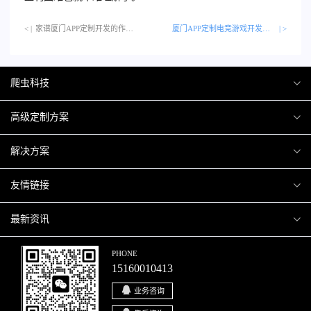
< |
家谱厦门APP定制开发的作用是什么？…
厦门APP定制电竞游戏开发了哪些功能？
| >
爬虫科技
爬虫案例
高级定制方案
关于爬虫
H5互动营销
解决方案
加入爬虫
微信小程序
商城解决方案
友情链接
微信公众号
商城会员积分商城解决方案
厦门小程序开发
最新资讯
响应式网站
网站解决方案
厦门APP开发
行业资讯
PHONE
15160010413
移动APP
智慧校园解决方案
厦门微商城开发
爬虫动态
业务咨询
智慧停车解决方案
博客园