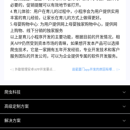
必要的，促销提醒可以有效地节省打开。
4.育儿体验：用户在育儿的过程中，小程序会为用户提供实用
丰富的育儿经验，让家长在育儿的方式上做得更好。
5.母婴购物中心: 为用户提供网上母婴独家购物中心，提供网
上购物、线下分销的独家服务
以上是育儿小程序开发的主要功能，根据目前的开发情况，相
关APP仍然受到资本市场的青睐，如果想开发本产品可以选择
爬虫技术，它是一家拥有五年开发经验，专业开发技术和客户
服务团队的开发公司，可以为企业提供专属的软件开发服务。
< |
外勤管理安卓APP开发要点…
追星厦门app开发的原因有哪些？
| >
爬虫科技
爬虫案例
高级定制方案
关于爬虫
H5互动营销
解决方案