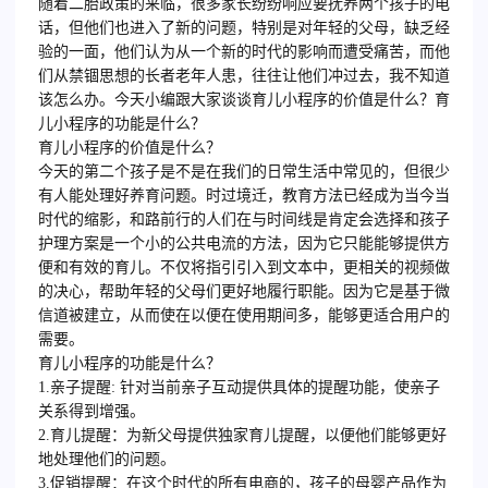
随着二胎政策的来临，很多家长纷纷响应要抚养两个孩子的电
话，但他们也进入了新的问题，特别是对年轻的父母，缺乏经
验的一面，他们认为从一个新的时代的影响而遭受痛苦，而他
们从禁锢思想的长者老年人患，往往让他们冲过去，我不知道
该怎么办。今天小编跟大家谈谈育儿小程序的价值是什么？育
儿小程序的功能是什么？
育儿小程序的价值是什么？
今天的第二个孩子是不是在我们的日常生活中常见的，但很少
有人能处理好养育问题。时过境迁，教育方法已经成为当今当
时代的缩影，和路前行的人们在与时间线是肯定会选择和孩子
护理方案是一个小的公共电流的方法，因为它只能能够提供方
便和有效的育儿。不仅将指引引入到文本中，更相关的视频做
的决心，帮助年轻的父母们更好地履行职能。因为它是基于微
信道被建立，从而使在以便在使用期间多，能够更适合用户的
需要。
育儿小程序的功能是什么？
1.亲子提醒: 针对当前亲子互动提供具体的提醒功能，使亲子
关系得到增强。
2.育儿提醒：为新父母提供独家育儿提醒，以便他们能够更好
地处理他们的问题。
3.促销提醒：在这个时代的所有电商的，孩子的母婴产品作为