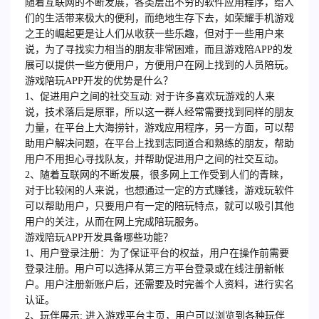
随着互联网的不断发展，各类层出不穷的软件应用程序，给人
们的生活带来极大的便利，而绝地生存下去，如荣耀手机游戏
之王的崛起更是让人们从收获一些乐趣，但对于一些用户来
说，为了寻找实力相当的朋友非常困难，而且游戏陪APP的发
展可以提供一些方便用户，方便用户在网上找到的人员陪玩。
游戏陪玩APP开发的优势是什么？
1、促进用户之间的社交互动: 对于许多喜欢玩游戏的人来
说，技术落后是原罪，所以这一群人经常需要找到同样的朋友
力量，在平台上大海捞针，游戏应用程序，另一方面，可以帮
助用户解决问题，在平台上找到志同道合和熟练的朋友，帮助
用户不用担心寻找队友，并帮助促进用户之间的社交互动。
2、随着互联网的不断发展，很多网上工作受到人们的青睐，
对于比较闲的人来说，也想通过一定的方式赚钱，游戏玩软件
可以帮助用户，只要用户有一定的陪玩特点，就可以吸引其他
用户的关注，从而在网上完成陪玩服务。
游戏陪玩APP开发具备哪些功能？
1、用户登录注册：为了保证平台的权益，用户在操作前需要
登录注册。用户可以选择从第三方平台登录或在线注册新帐
户。用户注册新账户后，还需要及时完善个人资料，进行实名
认证。
2、玩伴展示: 进入游戏平台主页，用户可以浏览到各种玩伴