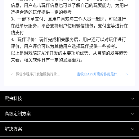
信息，用户点击玩伴信息也可以了解自己的玩耍能力，为用户
选择合适的玩伴提供一定的参考。
3、一键下单支付：且用户喜欢与工作人员一起玩，可以进行
在线单玩服务，平台支持用户使用微信钱包，支付宝等进行在
线支付..
4、玩伴评价：玩伴完成相关服务后，用户还可以对玩伴进行
评价，用户评价可以为其他用户选择玩伴提供一些参考。
以上是游戏陪玩
APP开发
的主要功能优势，从目前的发展趋势
来看，相关软件具有一定的发展潜力。
< |
微信小程序开发给服装行业带来新机遇…
畜牧业APP开发的作用是什么？
| >
爬虫科技
爬虫案例
高级定制方案
关于爬虫
H5互动营销
解决方案