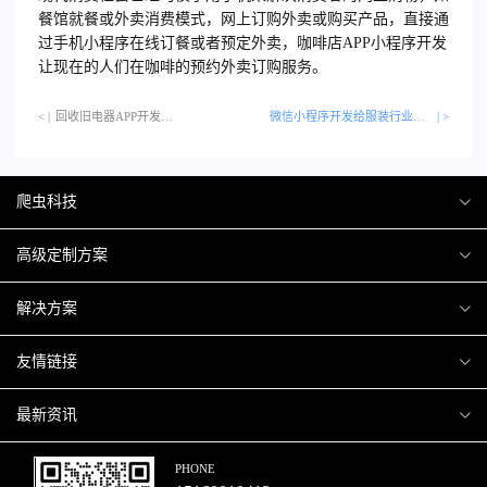
餐馆就餐或外卖消费模式，网上订购外卖或购买产品，直接通
过手机小程序在线订餐或者预定外卖，咖啡店APP小程序开发
让现在的人们在咖啡的预约外卖订购服务。
< |
回收旧电器APP开发…
微信小程序开发给服装行业带来新机遇
| >
爬虫科技
爬虫案例
高级定制方案
关于爬虫
H5互动营销
解决方案
加入爬虫
微信小程序
商城解决方案
友情链接
微信公众号
商城会员积分商城解决方案
厦门小程序开发
最新资讯
响应式网站
网站解决方案
厦门APP开发
行业资讯
PHONE