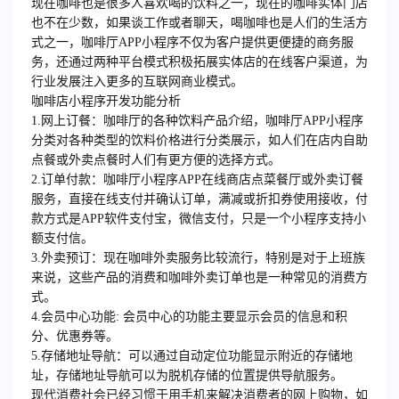
现在咖啡也是很多人喜欢喝的饮料之一，现在的咖啡实体门店
也不在少数，如果谈工作或者聊天，喝咖啡也是人们的生活方
式之一，咖啡厅APP小程序不仅为客户提供更便捷的商务服
务，还通过两种平台模式积极拓展实体店的在线客户渠道，为
行业发展注入更多的互联网商业模式。
咖啡店小程序开发功能分析
1.网上订餐：咖啡厅的各种饮料产品介绍，咖啡厅APP小程序
分类对各种类型的饮料价格进行分类展示，如人们在店内自助
点餐或外卖点餐时人们有更方便的选择方式。
2.订单付款：咖啡厅小程序APP在线商店点菜餐厅或外卖订餐
服务，直接在线支付并确认订单，满减或折扣券使用接收，付
款方式是APP软件支付宝，微信支付，只是一个小程序支持小
额支付信。
3.外卖预订：现在咖啡外卖服务比较流行，特别是对于上班族
来说，这些产品的消费和咖啡外卖订单也是一种常见的消费方
式。
4.会员中心功能: 会员中心的功能主要显示会员的信息和积
分、优惠券等。
5.存储地址导航：可以通过自动定位功能显示附近的存储地
址，存储地址导航可以为脱机存储的位置提供导航服务。
现代消费社会已经习惯于用手机来解决消费者的网上购物，如