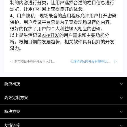
制的内容进行分类，让用户选择合适的栏目信息进行
浏览，让用户在网上获得良好的体验。
4、用户隐私：现场录音的应用程序允许用户打开密码
保护，用户登录平台只是为了查看现场录音的内容，
很好的保护了用户的个人利益输入相应的密码。
以上是生活记录
APP开发
的用户需求和主要功能分
析，根据目前的发展趋势，相关软件具有良好的开发
潜力。
< |
超市项目小程序开发为人们提供怎样方便？…
心理咨询APP开发有哪些功能？
| >
爬虫科技
爬虫案例
高级定制方案
关于爬虫
H5互动营销
解决方案
加入爬虫
微信小程序
商城解决方案
友情链接