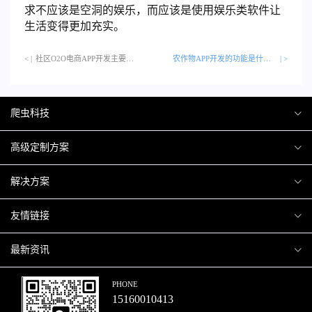
求不应该是空洞的娱乐，而应该是使用娱乐类软件让
生活变得更加充实。
< |
社区O2O电商APP开发主要有哪些类型的模型？…
农作物APP开发的功能是什么呢？
| >
爬虫科技
爬虫案例
高级定制方案
关于爬虫
H5互动营销
解决方案
加入爬虫
微信小程序
商城解决方案
友情链接
微信公众号
商城会员积分商城解决方案
厦门小程序开发
最新资讯
响应式网站
网站解决方案
厦门APP开发
行业资讯
PHONE
15160010413
移动APP
智慧校园解决方案
厦门微商城开发