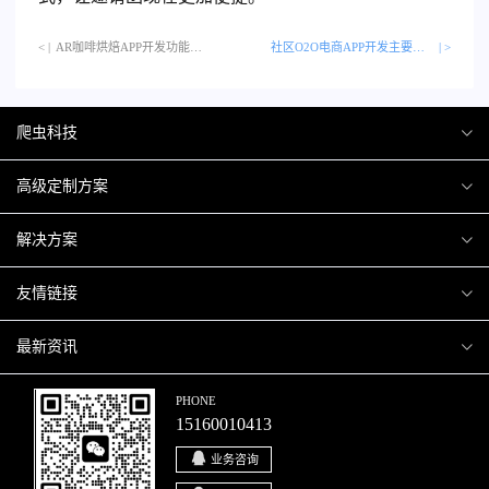
< |
AR咖啡烘焙APP开发功能…
社区O2O电商APP开发主要有哪些类型的模型？
| >
爬虫科技
爬虫案例
高级定制方案
关于爬虫
H5互动营销
解决方案
加入爬虫
微信小程序
商城解决方案
友情链接
微信公众号
商城会员积分商城解决方案
厦门小程序开发
最新资讯
响应式网站
网站解决方案
厦门APP开发
行业资讯
PHONE
15160010413
移动APP
智慧校园解决方案
厦门微商城开发
爬虫动态
业务咨询
智慧停车解决方案
博客园