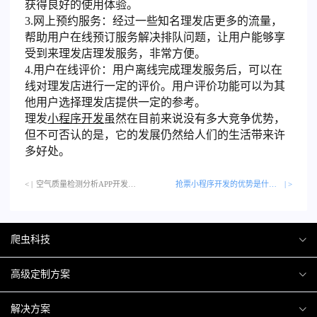
获得良好的使用体验。
3.网上预约服务：经过一些知名理发店更多的流量，
帮助用户在线预订服务解决排队问题，让用户能够享
受到来理发店理发服务，非常方便。
4.用户在线评价：用户离线完成理发服务后，可以在
线对理发店进行一定的评价。用户评价功能可以为其
他用户选择理发店提供一定的参考。
理发
小程序开发
虽然在目前来说没有多大竞争优势，
但不可否认的是，它的发展仍然给人们的生活带来许
多好处。
< |
空气质量检测分析APP开发的原因和主要功能…
抢票小程序开发的优势是什么？
| >
爬虫科技
爬虫案例
高级定制方案
关于爬虫
H5互动营销
解决方案