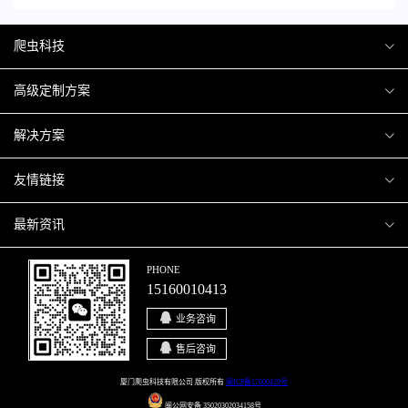
爬虫科技
爬虫案例
高级定制方案
关于爬虫
H5互动营销
解决方案
加入爬虫
微信小程序
商城解决方案
友情链接
微信公众号
商城会员积分商城解决方案
厦门小程序开发
最新资讯
响应式网站
网站解决方案
厦门APP开发
行业资讯
PHONE
15160010413
移动APP
智慧校园解决方案
厦门微商城开发
爬虫动态
业务咨询
智慧停车解决方案
博客园
售后咨询
智慧农业解决方案
站长论坛
厦门爬虫科技有限公司 版权所有
闽ICP备17000429号
闽公网安备 35020302034158号