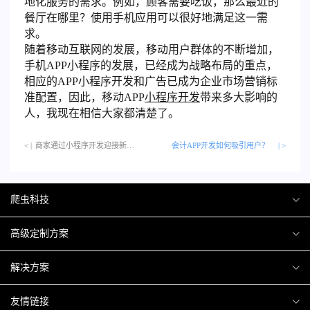
地化服务的需求。例如，顾客需要吃饭，那么最近的
餐厅在哪里？使用手机应用可以很好地满足这一需
求。
随着移动互联网的发展，移动用户群体的不断增加，
手机APP小程序的发展，已经成为战略布局的重点，
相应的APP小程序开发和广告已成为企业市场营销标
准配置，因此，移动APP
小程序开发
带来多大影响的
人，我现在相信大家都清楚了。
< |
商家通过小程序开发迎接新一轮商机…
会计APP开发如何吸引用户？
| >
爬虫科技
爬虫案例
高级定制方案
关于爬虫
H5互动营销
解决方案
加入爬虫
微信小程序
商城解决方案
友情链接