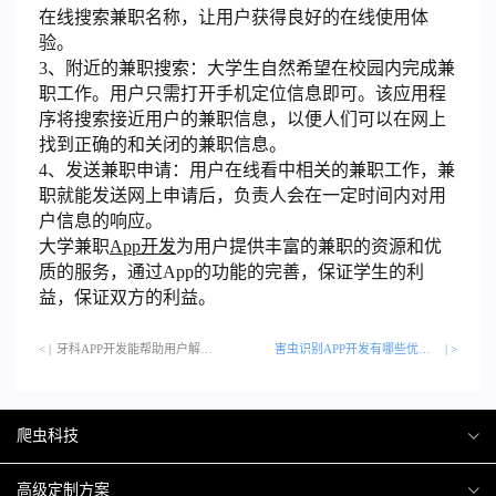
在线搜索兼职名称，让用户获得良好的在线使用体
验。
3、附近的兼职搜索：大学生自然希望在校园内完成兼
职工作。用户只需打开手机定位信息即可。该应用程
序将搜索接近用户的兼职信息，以便人们可以在网上
找到正确的和关闭的兼职信息。
4、发送兼职申请：用户在线看中相关的兼职工作，兼
职就能发送网上申请后，负责人会在一定时间内对用
户信息的响应。
大学兼职
App开发
为用户提供丰富的兼职的资源和优
质的服务，通过App的功能的完善，保证学生的利
益，保证双方的利益。
< |
牙科APP开发能帮助用户解决哪些问题？…
害虫识别APP开发有哪些优势和功能？
| >
爬虫科技
爬虫案例
高级定制方案