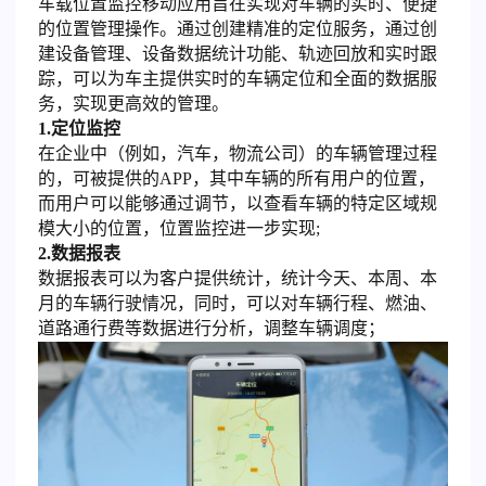
车载位置监控移动应用旨在实现对车辆的实时、便捷
的位置管理操作。通过创建精准的定位服务，通过创
建设备管理、设备数据统计功能、轨迹回放和实时跟
踪，可以为车主提供实时的车辆定位和全面的数据服
务，实现更高效的管理。
1.定位监控
在企业中（例如，汽车，物流公司）的车辆管理过程
的，可被提供的APP，其中车辆的所有用户的位置，
而用户可以能够通过调节，以查看车辆的特定区域规
模大小的位置，位置监控进一步实现;
2.数据报表
数据报表可以为客户提供统计，统计今天、本周、本
月的车辆行驶情况，同时，可以对车辆行程、燃油、
道路通行费等数据进行分析，调整车辆调度；