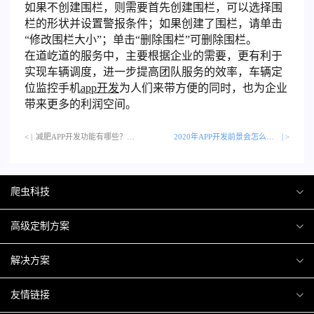
如果不创建围栏，则需要首先创建围栏，可以选择围
栏的形状并设置警报条件；如果创建了围栏，请单击
“修改围栏大小”；单击“删除围栏”可删除围栏。
在道屹道的服务中，主要根据企业的需要，更有利于
实现车辆调度，进一步提高团队服务的效率，车辆定
位监控手机
app开发
为人们来带方便的同时，也为企业
带来更多的利润空间。
< |
减肥APP开发功能有哪些？…
2020年APP开发前景会怎么样呢？
| >
爬虫科技
爬虫案例
高级定制方案
关于爬虫
H5互动营销
解决方案
加入爬虫
微信小程序
商城解决方案
友情链接