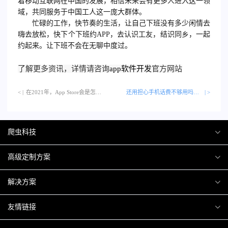
着移动互联网在中国的发展，相信未来会有更多人进入这一领
域，共同服务于中国工人这一庞大群体。
忙碌的工作，快节奏的生活，让自己下班没有多少闲情去
嗨去放松，快下个下班约APP，去认识工友，结识同乡，一起
约起来。让下班不会在无聊中度过。
了解更多资讯，详情请咨询
app软件开发
官方网站
< |
在2021年，App Store会是怎样的…
还用担心手机话费不够用吗？下个网络电话APP试试
| >
爬虫科技
爬虫案例
高级定制方案
关于爬虫
H5互动营销
解决方案
加入爬虫
微信小程序
商城解决方案
友情链接
微信公众号