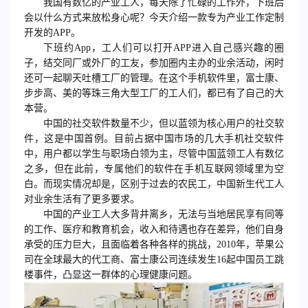
我国有数亿的产业工人，每天除了忙碌的工作外，下班后
会以什么方式来放松身心呢？今天介绍一款专为产业工作定制
开发的APP。
下班约App，工人们可以打开APP进入自己感兴趣的圈
子，结交同厂或外厂的工友，参加圈内主办的业余活动，闲时
还可一起聊天吐槽工厂的管理。在这个手机软件里，富士康、
步步高、美的等珠三角大型工厂的工人们，都已有了自己的大
本营。
中国的社交软件数量不少，但以蓝领为核心用户的社交软
件，这是中国首例。目前占据中国市场的几大手机社交软件
中，用户都以学生与职场白领为主，尽管中国蓝领工人有数亿
之多，但在此前，专属他们的软件在手机互联网领域里为空
白。而现实情况却是，区别于过去的农民工，中国新生代工人
对业余生活有了更多要求。
中国的产业工人大多背井离乡，无法与当地居民享有同等
的工作、医疗和教育机会，收入和待遇也存在差异，他们自身
承受的压力巨大，且面临着各种各样的挑战，2010年，苹果公
司在全球最大的代工商、富士康公司连续发生16起中国员工跳
楼事件，凸显这一群体的心理健康问题。