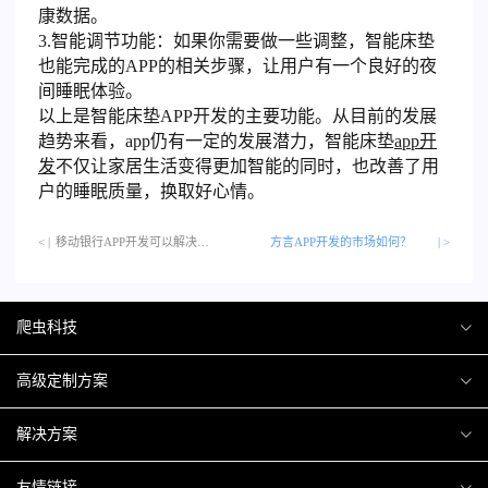
康数据。
3.智能调节功能：如果你需要做一些调整，智能床垫
也能完成的APP的相关步骤，让用户有一个良好的夜
间睡眠体验。
以上是智能床垫APP开发的主要功能。从目前的发展
趋势来看，app仍有一定的发展潜力，智能床垫
app开
发
不仅让家居生活变得更加智能的同时，也改善了用
户的睡眠质量，换取好心情。
< |
移动银行APP开发可以解决哪些问题呢？…
方言APP开发的市场如何？
| >
爬虫科技
爬虫案例
高级定制方案
关于爬虫
H5互动营销
解决方案
加入爬虫
微信小程序
商城解决方案
友情链接