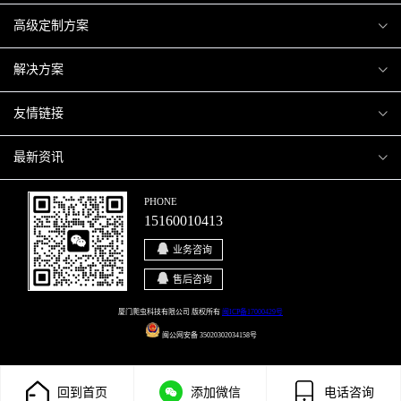
爬虫案例
高级定制方案
关于爬虫
H5互动营销
解决方案
加入爬虫
微信小程序
商城解决方案
友情链接
微信公众号
商城会员积分商城解决方案
厦门小程序开发
最新资讯
响应式网站
网站解决方案
厦门APP开发
行业资讯
PHONE
15160010413
移动APP
智慧校园解决方案
厦门微商城开发
爬虫动态
业务咨询
智慧停车解决方案
博客园
售后咨询
智慧农业解决方案
站长论坛
厦门爬虫科技有限公司 版权所有
闽ICP备17000429号
闽公网安备 35020302034158号
直播系统解决方案
开源之家
回到首页
添加微信
电话咨询