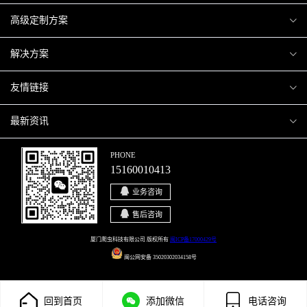
爬虫案例
高级定制方案
关于爬虫
H5互动营销
解决方案
加入爬虫
微信小程序
商城解决方案
友情链接
微信公众号
商城会员积分商城解决方案
厦门小程序开发
最新资讯
响应式网站
网站解决方案
厦门APP开发
行业资讯
PHONE
15160010413
移动APP
智慧校园解决方案
厦门微商城开发
爬虫动态
业务咨询
智慧停车解决方案
博客园
售后咨询
智慧农业解决方案
站长论坛
厦门爬虫科技有限公司 版权所有
闽ICP备17000429号
闽公网安备 35020302034158号
直播系统解决方案
开源之家
回到首页
添加微信
电话咨询