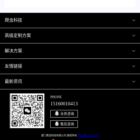
爬虫科技
爬虫案例
高级定制方案
关于爬虫
H5互动营销
解决方案
加入爬虫
微信小程序
商城解决方案
友情链接
微信公众号
商城会员积分商城解决方案
厦门小程序开发
最新资讯
响应式网站
网站解决方案
厦门APP开发
行业资讯
PHONE
15160010413
移动APP
智慧校园解决方案
厦门微商城开发
爬虫动态
业务咨询
智慧停车解决方案
博客园
售后咨询
智慧农业解决方案
站长论坛
厦门爬虫科技有限公司 版权所有
闽ICP备17000429号