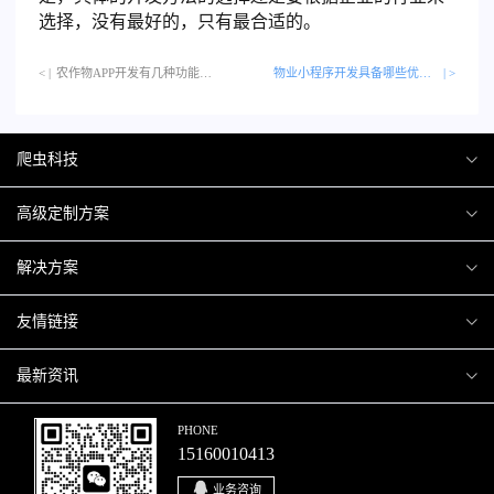
选择，没有最好的，只有最合适的。
< |
农作物APP开发有几种功能？…
物业小程序开发具备哪些优势呢？
| >
爬虫科技
爬虫案例
高级定制方案
关于爬虫
H5互动营销
解决方案
加入爬虫
微信小程序
商城解决方案
友情链接
微信公众号
商城会员积分商城解决方案
厦门小程序开发
最新资讯
响应式网站
网站解决方案
厦门APP开发
行业资讯
PHONE
15160010413
移动APP
智慧校园解决方案
厦门微商城开发
爬虫动态
业务咨询