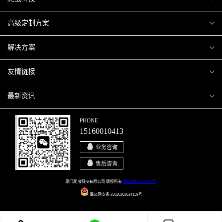
爬虫案例
高级定制方案
关于爬虫
H5互动营销
解决方案
加入爬虫
微信小程序
商城解决方案
友情链接
微信公众号
商城会员积分商城解决方案
厦门小程序开发
最新资讯
响应式网站
网站解决方案
厦门APP开发
行业资讯
PHONE
15160010413
移动APP
智慧校园解决方案
厦门微商城开发
爬虫动态
业务咨询
智慧停车解决方案
博客园
售后咨询
智慧农业解决方案
站长论坛
厦门爬虫科技有限公司 版权所有
闽ICP备17000429号
闽公网安备 35020302034158号
直播系统解决方案
开源之家