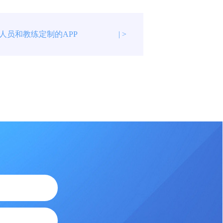
人员和教练定制的APP
| >