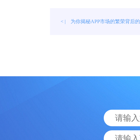
为你揭秘APP市场的繁荣背后
< |