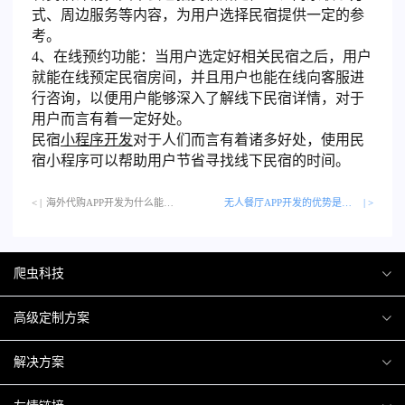
式、周边服务等内容，为用户选择民宿提供一定的参
考。
4、在线预约功能：当用户选定好相关民宿之后，用户
就能在线预定民宿房间，并且用户也能在线向客服进
行咨询，以便用户能够深入了解线下民宿详情，对于
用户而言有着一定好处。
民宿
小程序开发
对于人们而言有着诸多好处，使用民
宿小程序可以帮助用户节省寻找线下民宿的时间。
< |
海外代购APP开发为什么能够受到用户的青睐？…
无人餐厅APP开发的优势是什么？
| >
爬虫科技
爬虫案例
高级定制方案
关于爬虫
H5互动营销
解决方案
加入爬虫
微信小程序
商城解决方案