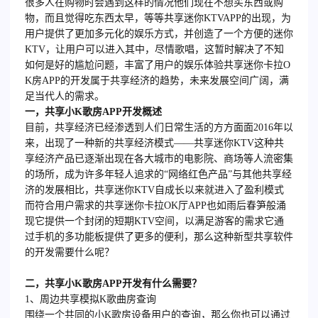
很多人在购物时会遇到这样的情况他们现在不想买东西或购
物，而且觉得吃东西太早，等等共享迷你KTVAPP的出现，为
用户提供了更加多元化的娱乐方式，并创造了一个方便的迷你
KTV，让用户可以进入其中，尽情歌唱，这暂时解决了不知
如何是好的尴尬问题，丰富了用户的娱乐体验共享迷你卡拉O
K房APP的开发属于共享经济的趋势，未来发展空间广阔，满
足当代人的需求。
一，共享小K歌房APP开发概述
目前，共享经济已经渗透到人们日常生活的方方面面2016年以
来，出现了一种新的共享经济模式——共享迷你KTV这种共
享经济产品已逐渐出现在各大城市的电影院、商场等人流密集
的场所，成为许多年轻人追求的“网络红色产品”与其他共享经
济的发展相比，共享迷你KTV自成长以来就进入了盈利模式
而符合用户需求的共享迷你卡拉OK厅APP也如雨后春笋般涌
现它提供一个封闭的短期KTV空间，以满足游客的需求它通
过手机的多功能板提供了更多的便利，那么这种新型共享软件
的开发需要什么呢？
二，共享小K歌房APP开发有什么需要？
1、周边共享模拟K歌曲房查询
围绕一个共同的小K歌房设备用户的查询，那么你也可以通过