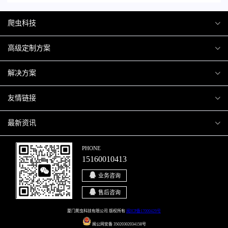
爬虫科技
爬虫案例
高级定制方案
关于爬虫
H5互动营销
解决方案
加入爬虫
微信小程序
商城解决方案
友情链接
微信公众号
商城会员积分商城解决方案
厦门小程序开发
最新资讯
响应式网站
网站解决方案
厦门APP开发
行业资讯
PHONE
15160010413
移动APP
智慧校园解决方案
厦门微商城开发
爬虫动态
业务咨询
智慧停车解决方案
博客园
售后咨询
智慧农业解决方案
站长论坛
厦门爬虫科技有限公司 版权所有
闽ICP备17000429号
闽公网安备 35020302034158号