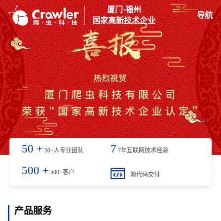
厦门·福州
导航
国家高新技术企业
50
+
7
50+人专业团队
7年互联网技术经验
500
+
500+客户
源代码交付
产品服务