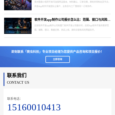
泉州鞋服小程序开发可连接样品版本、材料确认、订单交期、质检异常和出货节点，
并由App软件开发团队让客户、业务员与工厂围绕同一订单协作。
软件开发app制作公司报价怎么比：范围、接口与风险要分开
比较软件开发app制作公司和厦门软件开发公司报价时，应把App软件开发的需求范
围、端数、接口、数据迁移、测试上线、源码交接和风险预留拆开。
即刻联系「爬虫科技」专业项目经理为您提供产品咨询和项目报价！
立即咨询
联系我们
CONTACT US
联系电话：
15160010413