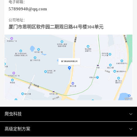
电子邮箱：
57890940@qq.com
公司地址：
厦门市思明区软件园二期观日路44号楼304单元
爬虫科技
爬虫案例
高级定制方案