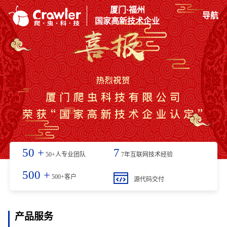
厦门·福州
导航
国家高新技术企业
50
+
7
50+人专业团队
7年互联网技术经验
500
+
500+客户
源代码交付
产品服务