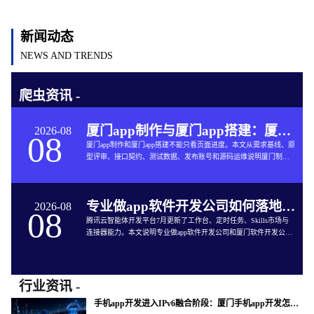
新闻动态
NEWS AND TRENDS
爬虫资讯 -
厦门app制作与厦门app搭建：厦门App开发的六个交付关口
2026-08
08
厦门app制作和厦门app搭建不能只看页面进度。本文从需求基线、原
型评审、接口契约、测试数据、发布账号和源码运维说明厦门制作
app与App软件开发的完整交付方法。
专业做app软件开发公司如何落地企业智能体工作台
2026-08
08
腾讯云智能体开发平台7月更新了工作台、定时任务、Skills市场与
连接器能力。本文说明专业做app软件开发公司和厦门软件开发公司
如何把企业智能体接入App开发、审批、知识库和现有系统。
行业资讯 -
手机app开发进入IPv6融合阶段：厦门手机app开发怎样验收真实网络