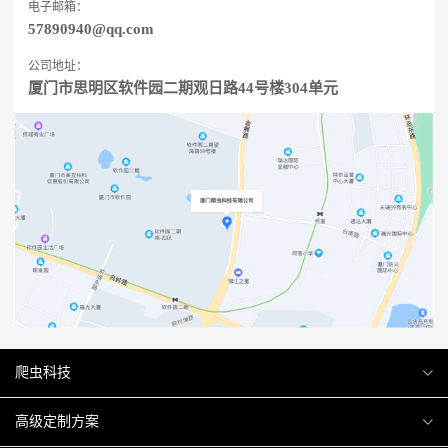
电子邮箱：
57890940@qq.com
公司地址：
厦门市思明区软件园二期观日路44号楼304单元
爬虫科技
爬虫案例
高级定制方案