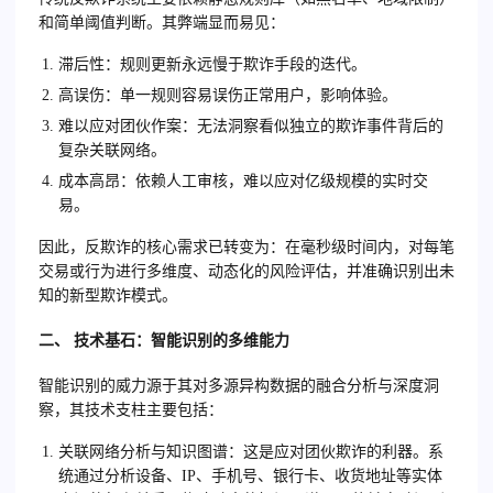
和简单阈值判断。其弊端显而易见：
滞后性：规则更新永远慢于欺诈手段的迭代。
高误伤：单一规则容易误伤正常用户，影响体验。
难以应对团伙作案：无法洞察看似独立的欺诈事件背后的
复杂关联网络。
成本高昂：依赖人工审核，难以应对亿级规模的实时交
易。
因此，反欺诈的核心需求已转变为：在毫秒级时间内，对每笔
交易或行为进行多维度、动态化的风险评估，并准确识别出未
知的新型欺诈模式。
二、 技术基石：智能识别的多维能力
智能识别的威力源于其对多源异构数据的融合分析与深度洞
察，其技术支柱主要包括：
关联网络分析与知识图谱：这是应对团伙欺诈的利器。系
统通过分析设备、IP、手机号、银行卡、收货地址等实体