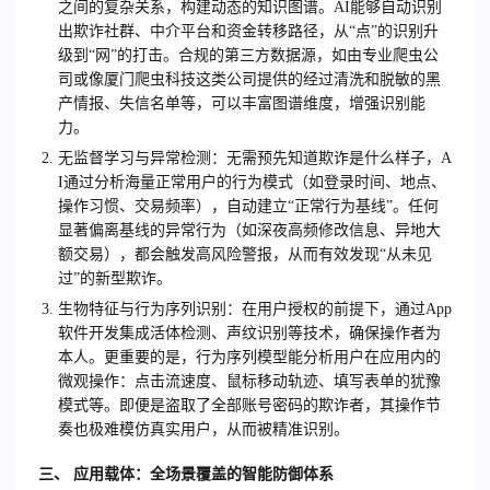
之间的复杂关系，构建动态的知识图谱。AI能够自动识别
出欺诈社群、中介平台和资金转移路径，从“点”的识别升
级到“网”的打击。合规的第三方数据源，如由专业爬虫公
司或像厦门爬虫科技这类公司提供的经过清洗和脱敏的黑
产情报、失信名单等，可以丰富图谱维度，增强识别能
力。
无监督学习与异常检测：无需预先知道欺诈是什么样子，A
I通过分析海量正常用户的行为模式（如登录时间、地点、
操作习惯、交易频率），自动建立“正常行为基线”。任何
显著偏离基线的异常行为（如深夜高频修改信息、异地大
额交易），都会触发高风险警报，从而有效发现“从未见
过”的新型欺诈。
生物特征与行为序列识别：在用户授权的前提下，通过App
软件开发集成活体检测、声纹识别等技术，确保操作者为
本人。更重要的是，行为序列模型能分析用户在应用内的
微观操作：点击流速度、鼠标移动轨迹、填写表单的犹豫
模式等。即便是盗取了全部账号密码的欺诈者，其操作节
奏也极难模仿真实用户，从而被精准识别。
三、 应用载体：全场景覆盖的智能防御体系