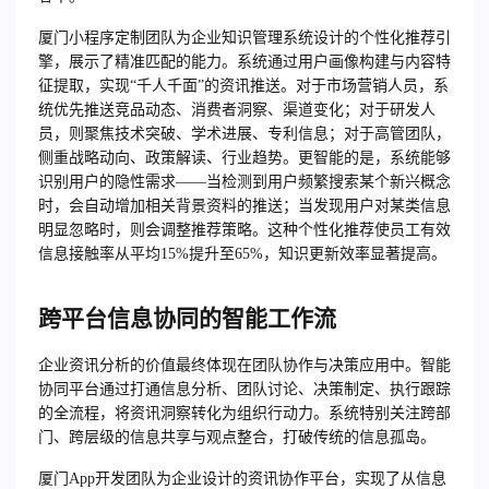
厦门小程序定制团队为企业知识管理系统设计的个性化推荐引
擎，展示了精准匹配的能力。系统通过用户画像构建与内容特
征提取，实现“千人千面”的资讯推送。对于市场营销人员，系
统优先推送竞品动态、消费者洞察、渠道变化；对于研发人
员，则聚焦技术突破、学术进展、专利信息；对于高管团队，
侧重战略动向、政策解读、行业趋势。更智能的是，系统能够
识别用户的隐性需求——当检测到用户频繁搜索某个新兴概念
时，会自动增加相关背景资料的推送；当发现用户对某类信息
明显忽略时，则会调整推荐策略。这种个性化推荐使员工有效
信息接触率从平均15%提升至65%，知识更新效率显著提高。
跨平台信息协同的智能工作流
企业资讯分析的价值最终体现在团队协作与决策应用中。智能
协同平台通过打通信息分析、团队讨论、决策制定、执行跟踪
的全流程，将资讯洞察转化为组织行动力。系统特别关注跨部
门、跨层级的信息共享与观点整合，打破传统的信息孤岛。
厦门App开发团队为企业设计的资讯协作平台，实现了从信息