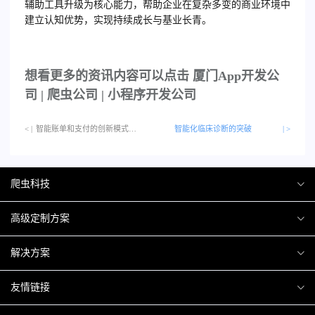
辅助工具升级为核心能力，帮助企业在复杂多变的商业环境中
建立认知优势，实现持续成长与基业长青。
想看更多的资讯内容可以点击
厦门App开发公
司
|
爬虫公司
|
小程序开发公司
< |
智能账单和支付的创新模式…
智能化临床诊断的突破
| >
爬虫科技
爬虫案例
高级定制方案
关于爬虫
H5互动营销
解决方案
加入爬虫
微信小程序
商城解决方案
友情链接
微信公众号