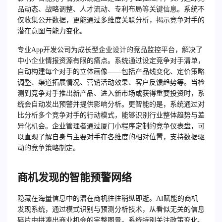
品动态、战略调整、人才流动、专利布局等关键信息。系统不
仅收集公开数据，更能通过多维度关联分析，揭示竞争对手的
潜在意图与能力变化。
专业App开发公司为成长型企业设计的竞品监控平台，解决了
中小企业情报资源有限的痛点。系统通过设定竞争对手清单，
自动构建每个对手的立体画像——包括产品线变化、定价策略
调整、渠道拓展情况、营销活动效果、客户反馈趋势等。当检
测到竞争对手推出新产品、进入新市场或获得重要投资时，系
统会自动发出预警并提供影响分析。更智能的是，系统通过对
比分析多个竞争对手的行动模式，能够识别行业整体趋势与差
异化机会。企业管理者通过厦门小程序定制的竞争仪表盘，可
以直观了解自身与主要对手在各维度的相对位置，支持数据驱
动的竞争策略制定。
商机发现的智能预警网络
隐藏在海量信息中的潜在商机往往稍纵即逝。AI赋能的商机
发现系统，通过模式识别与预测分析技术，从看似无关的信息
碎片中拼凑出商业机会的完整图景。系统特别关注政策变化、