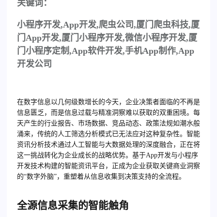
关
键词：
小程序开发,App开发,爬虫公司,厦门爬虫科技,厦
门App开发,厦门小程序开发,微信小程序开发,厦
门小程序定制,App软件开发,手机App制作,App
开发公司
在数字信息以几何级数增长的今天，企业决策者面临的不再是
信息匮乏，而是信息过载与精准洞察难以获取的双重困境。每
天产生的行业报告、市场数据、竞品动态、政策法规如潮水般
涌来，传统的人工筛选分析模式已无法应对这种复杂性。智能
资讯分析技术通过人工智能与大数据处理的深度融合，正在将
这一挑战转化为企业成长的战略优势。基于App开发与小程序
开发技术构建的智能资讯平台，正成为企业获取关键商业洞察
的“数字外脑”，重塑着从信息收集到决策支持的全流程。
全源信息采集的智能触角