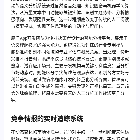
动的语义分析系统通过自然语言处理、知识图谱与机器学习算
法，从海量文本中自动提取关键实体、识别主题脉络、分析情
感倾向、发现隐性关联。这一过程彻底改变了传统的人工阅读
与摘要模式，实现了信息理解的自动化与智能化。
厦门App开发团队为企业决策者设计的智能分析平台，展示了
语义理解技术的强大能力。系统通过预训练的行业专用模型，
能够准确识别不同领域的专业术语与概念关系。当处理一份新
兴技术报告时，系统不仅提取核心技术要点，更能识别技术成
熟度、潜在应用场景、主要研发机构与关键专利信息；当分析
市场动态时，则能区分事实陈述与观点表达，识别各方立场与
利益关切。通过微信小程序开发的轻量化分析界面，管理者可
以随时查看自动生成的简报、关键发现的可视化呈现、重要趋
势的脉络梳理，将原本需要数天的人工分析工作缩短至几分
钟。
竞争情报的实时追踪系统
在动态变化的市场环境中，竞争对手的一举一动可能带来深远
影响。智能竞争情报系统通过建立对手监控矩阵，实时追踪竞