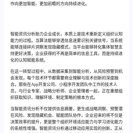
作向更加智能、更加前瞻的方向持续进化。
智能资讯分析助力企业成长，本质上是技术重新定义组织认知
能力的过程。当算法能够穿透信息迷雾识别关键信号，当系统
能够连接碎片洞察发现隐藏模式，当平台能够转化集体智慧支
持更好决策，企业获得的不再是简单的信息工具，而是持续进
化的认知赋能系统。
在这一转型过程中，从数据采集到智能分析，从风险预警到机
会发现，每个技术环节都需要商业理解与技术创新的深度融
合。那些在App开发公司、小程序开发团队中工作的技术人
员，与行业专家、战略分析师、企业管理者一起，正在重塑组
织获取知识、理解环境、制定策略的根本方式。
当智能资讯分析不仅提供信息摘要，更生成战略洞察、预警潜
在风险、发现隐藏机会、赋能团队协作，企业迎来的将不仅是
决策效率的提升，更是整个组织环境适应能力与学习进化能力
的系统性增强。智能资讯分析通过移动应用实现的创新，正从