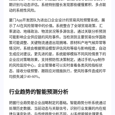
期识别与动态评估。系统特别擅长发现那些缓慢累积、多点联
动的系统性风险。
厦门App开发团队为进出口企业设计的贸易风险预警系统，展
示了AI在风险管理中的价值。系统整合了全球贸易政策、汇
率波动、地缘政治、物流状况等多源信息，通过关联分析预测
可能影响企业供应链的风险事件。当检测到主要贸易伙伴国政
策可能调整、关键物流通道出现拥堵、原材料产地气候异常等
情况时，系统会根据预设模型评估风险等级与影响程度，自动
生成应对建议。更先进的是，系统能够模拟不同风险情景下的
企业应对策略效果，支持预防性决策制定。通过手机App制作
的风险监控中心，企业管理者可以实时查看各类风险指标状
态、接收分级预警、跟踪应对措施执行，使风险事件造成的平
均损失减少40-60%。
行业趋势的智能预测分析
把握行业趋势是企业战略制定的基础。智能趋势分析系统通过
处理历史数据、当前动态与关联信号，识别行业发展的内在规
律与演变轨迹。与传统趋势分析不同，AI系统能够处理更多