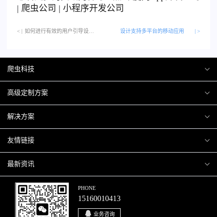
|
爬虫公司
|
小程序开发公司
< |
如何进行有效的用户引导设计…
设计支持多平台的移动应用
| >
爬虫科技
爬虫案例
高级定制方案
关于爬虫
H5互动营销
解决方案
加入爬虫
微信小程序
商城解决方案
友情链接
微信公众号
商城会员积分商城解决方案
厦门小程序开发
最新资讯
响应式网站
网站解决方案
厦门APP开发
行业资讯
PHONE
15160010413
移动APP
智慧校园解决方案
厦门微商城开发
爬虫动态
业务咨询