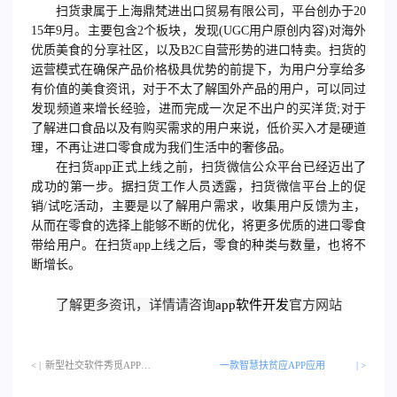
扫货隶属于上海鼎梵进出口贸易有限公司，平台创办于20
15年9月。主要包含2个板块，发现(UGC用户原创内容)对海外
优质美食的分享社区，以及B2C自营形势的进口特卖。扫货的
运营模式在确保产品价格极具优势的前提下，为用户分享给多
有价值的美食资讯，对于不太了解国外产品的用户，可以同过
发现频道来增长经验，进而完成一次足不出户的买洋货;对于
了解进口食品以及有购买需求的用户来说，低价买入才是硬道
理，不再让进口零食成为我们生活中的奢侈品。
在扫货app正式上线之前，扫货微信公众平台已经迈出了
成功的第一步。据扫货工作人员透露，扫货微信平台上的促
销/试吃活动，主要是以了解用户需求，收集用户反馈为主，
从而在零食的选择上能够不断的优化，将更多优质的进口零食
带给用户。在扫货app上线之后，零食的种类与数量，也将不
断增长。
了解更多资讯，详情请咨询
app软件开发
官方网站
< |
新型社交软件秀觅APP…
一款智慧扶贫应APP应用
| >