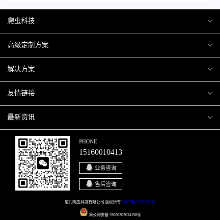
爬虫科技
爬虫案例
高级定制方案
关于爬虫
H5互动营销
解决方案
加入爬虫
微信小程序
商城解决方案
友情链接
微信公众号
商城会员积分商城解决方案
厦门小程序开发
最新资讯
响应式网站
网站解决方案
厦门APP开发
行业资讯
PHONE
15160010413
移动APP
智慧校园解决方案
厦门微商城开发
爬虫动态
业务咨询
智慧停车解决方案
博客园
售后咨询
智慧农业解决方案
站长论坛
厦门爬虫科技有限公司 版权所有
闽ICP备17000429号
闽公网安备 35020302034158号