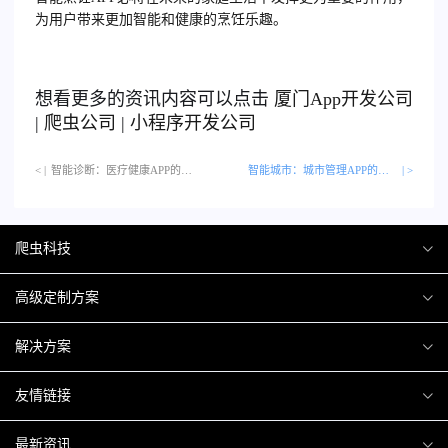
为用户带来更加智能和健康的烹饪乐趣。
想看更多的资讯内容可以点击
厦门
App开发公司
|
爬虫公司
|
小程序开发公司
< |
智能诊断：医疗健康APP的技术进步…
智能城市：城市管理APP的科技应用
| >
爬虫科技
爬虫案例
高级定制方案
关于爬虫
H5互动营销
解决方案
加入爬虫
微信小程序
商城解决方案
友情链接
微信公众号
商城会员积分商城解决方案
厦门小程序开发
最新资讯