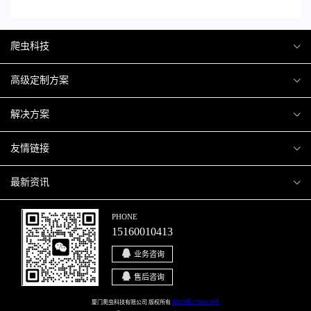
爬虫科技
爬虫案例
高级定制方案
关于爬虫
H5互动营销
解决方案
加入爬虫
微信小程序
商城解决方案
友情链接
微信公众号
商城会员积分商城解决方案
厦门小程序开发
最新资讯
响应式网站
网站解决方案
厦门APP开发
行业资讯
PHONE
15160010413
移动APP
智慧校园解决方案
厦门微商城开发
爬虫动态
业务咨询
智慧停车解决方案
博客园
售后咨询
智慧农业解决方案
站长论坛
厦门爬虫科技有限公司 版权所有
闽ICP备17000429号