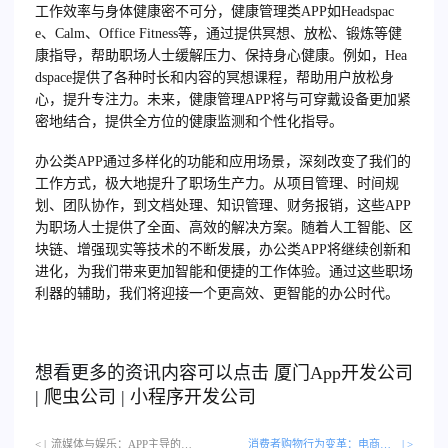
工作效率与身体健康密不可分，健康管理类APP如Headspac
e、Calm、Office Fitness等，通过提供冥想、放松、锻炼等健
康指导，帮助职场人士缓解压力、保持身心健康。例如，Hea
dspace提供了各种时长和内容的冥想课程，帮助用户放松身
心，提升专注力。未来，健康管理APP将与可穿戴设备更加紧
密地结合，提供全方位的健康监测和个性化指导。
办公类APP通过多样化的功能和应用场景，深刻改变了我们的
工作方式，极大地提升了职场生产力。从项目管理、时间规
划、团队协作，到文档处理、知识管理、财务报销，这些APP
为职场人士提供了全面、高效的解决方案。随着人工智能、区
块链、增强现实等技术的不断发展，办公类APP将继续创新和
进化，为我们带来更加智能和便捷的工作体验。通过这些职场
利器的辅助，我们将迎接一个更高效、更智能的办公时代。
想看更多的资讯内容可以点击
厦门
App开发公司
|
爬虫公司
|
小程序开发公司
< |
流媒体与娱乐：APP主导的数字化休闲时代…
消费者购物行为变革：电商APP的影响力
| >