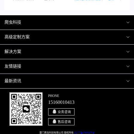
爬虫科技
爬虫案例
高级定制方案
关于爬虫
H5互动营销
解决方案
加入爬虫
微信小程序
商城解决方案
友情链接
微信公众号
商城会员积分商城解决方案
厦门小程序开发
最新资讯
响应式网站
网站解决方案
厦门APP开发
行业资讯
PHONE
15160010413
移动APP
智慧校园解决方案
厦门微商城开发
爬虫动态
业务咨询
智慧停车解决方案
博客园
售后咨询
智慧农业解决方案
站长论坛
厦门爬虫科技有限公司 版权所有
闽ICP备17000429号