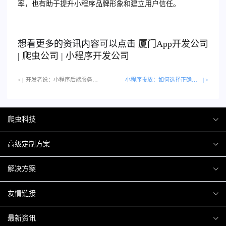
率，也有助于提升小程序品牌形象和建立用户信任。
想看更多的资讯内容可以点击
厦门
App开发公司
|
爬虫公司
|
小程序开发公司
< |
开发者说：小程序后端服务优化技巧…
小程序投放：如何选择正确的广告平台
| >
爬虫科技
爬虫案例
高级定制方案
关于爬虫
H5互动营销
解决方案
加入爬虫
微信小程序
商城解决方案
友情链接
微信公众号
商城会员积分商城解决方案
厦门小程序开发
最新资讯