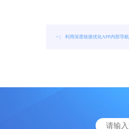
利用深度链接优化APP内部导
< |