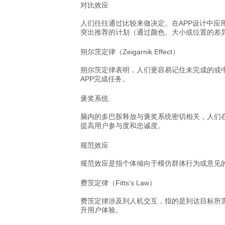
对比效应
人们往往通过比较来做决定。在APP设计中
突出推荐的计划（通过颜色、大小或位置的差
朔尔茨定律（Zeigarnik Effect）
朔尔茨定律表明，人们更容易记住未完成的或
APP完成任务。
褒奖系统
脑内的多巴胺释放与褒奖系统密切相关，人们
提高用户参与度和忠诚度。
规范效应
规范效应是指个体倾向于模仿群体行为或意见
费茨定律（Fitts's Law）
费茨定律涉及到人机交互，指的是到达目标所
升用户体验。