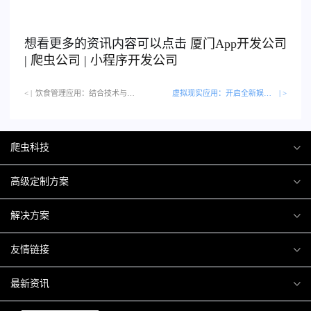
想看更多的资讯内容可以点击
厦门
App开发公司
|
爬虫公司
|
小程序开发公司
< |
饮食管理应用：结合技术与营养指导的新方式…
虚拟现实应用：开启全新娱乐时代的大门
| >
爬虫科技
爬虫案例
高级定制方案
关于爬虫
H5互动营销
解决方案
加入爬虫
微信小程序
商城解决方案
友情链接
微信公众号
商城会员积分商城解决方案
厦门小程序开发
最新资讯
响应式网站
网站解决方案